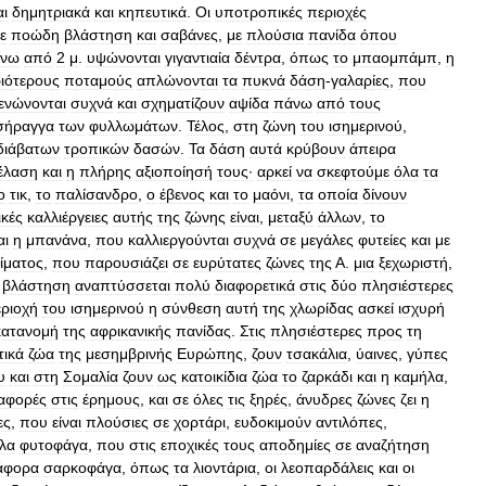
αι
δημητριακά
και
κηπευτικά
.
Οι
υποτροπικές
περιοχές
ε
ποώδη
βλάστηση
και
σαβάνες
,
με
πλούσια
πανίδα
όπου
νω
από
2
μ
.
υψώνονται
γιγαντιαία
δέντρα
,
όπως
το
μπαομπάμπ
,
η
ιότερους
ποταμούς
απλώνονται
τα
πυκνά
δάση
-
γαλαρίες
,
που
ενώνονται
συχνά
και
σχηματίζουν
αψίδα
πάνω
από
τους
σήραγγα
των
φυλλωμάτων
.
Τέλος
,
στη
ζώνη
του
ισημερινού
,
διάβατων
τροπικών
δασών
.
Τα
δάση
αυτά
κρύβουν
άπειρα
έλαση
και
η
πλήρης
αξιοποίησή
τους·
αρκεί
να
σκεφτούμε
όλα
τα
ο
τικ
,
το
παλίσανδρο
,
ο
έβενος
και
το
μαόνι
,
τα
οποία
δίνουν
ικές
καλλιέργειες
αυτής
της
ζώνης
είναι
,
μεταξύ
άλλων
,
το
αι
η
μπανάνα
,
που
καλλιεργούνται
συχνά
σε
μεγάλες
φυτείες
και
με
ίματος
,
που
παρουσιάζει
σε
ευρύτατες
ζώνες
της
Α
.
μια
ξεχωριστή
,
βλάστηση
αναπτύσσεται
πολύ
διαφορετικά
στις
δύο
πλησιέστερες
ριοχή
του
ισημερινού
η
σύνθεση
αυτή
της
χλωρίδας
ασκεί
ισχυρή
κατανομή
της
αφρικανικής
πανίδας
.
Στις
πλησιέστερες
προς
τη
τικά
ζώα
της
μεσημβρινής
Ευρώπης
,
ζουν
τσακάλια
,
ύαινες
,
γύπες
υ
και
στη
Σομαλία
ζουν
ως
κατοικίδια
ζώα
το
ζαρκάδι
και
η
καμήλα
,
αφορές
στις
έρημους
,
και
σε
όλες
τις
ξηρές
,
άνυδρες
ζώνες
ζει
η
ες
,
που
είναι
πλούσιες
σε
χορτάρι
,
ευδοκιμούν
αντιλόπες
,
λα
φυτοφάγα
,
που
στις
εποχικές
τους
αποδημίες
σε
αναζήτηση
άφορα
σαρκοφάγα
,
όπως
τα
λιοντάρια
,
οι
λεοπαρδάλεις
και
οι