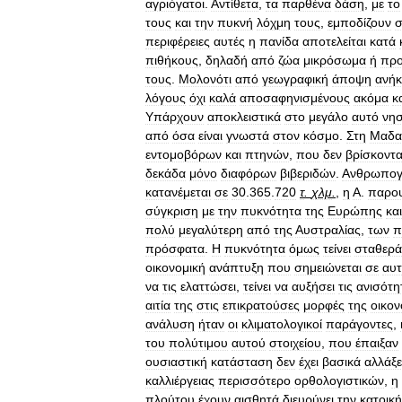
αγριόγατοι
.
Αντίθετα
,
τα
παρθένα
δάση
,
με
το
τους
και
την
πυκνή
λόχμη
τους
,
εμποδίζουν
σ
περιφέρειες
αυτές
η
πανίδα
αποτελείται
κατά
πιθήκους
,
δηλαδή
από
ζώα
μικρόσωμα
ή
πρ
τους
.
Μολονότι
από
γεωγραφική
άποψη
ανήκ
λόγους
όχι
καλά
αποσαφηνισμένους
ακόμα
κ
Υπάρχουν
αποκλειστικά
στο
μεγάλο
αυτό
νησ
από
όσα
είναι
γνωστά
στον
κόσμο
.
Στη
Μαδα
εντομοβόρων
και
πτηνών
,
που
δεν
βρίσκοντα
δεκάδα
μόνο
διαφόρων
βιβεριδών
.
Ανθρωπογ
κατανέμεται
σε
30
.
365
.
720
τ
.
χλμ
.
,
η
Α
.
παρου
σύγκριση
με
την
πυκνότητα
της
Ευρώπης
και
πολύ
μεγαλύτερη
από
της
Αυστραλίας
,
των
π
πρόσφατα
.
Η
πυκνότητα
όμως
τείνει
σταθερά
οικονομική
ανάπτυξη
που
σημειώνεται
σε
αυ
να
τις
ελαττώσει
,
τείνει
να
αυξήσει
τις
ανισότη
αιτία
της
στις
επικρατούσες
μορφές
της
οικον
ανάλυση
ήταν
οι
κλιματολογικοί
παράγοντες
,
του
πολύτιμου
αυτού
στοιχείου
,
που
έπαιξαν
ουσιαστική
κατάσταση
δεν
έχει
βασικά
αλλάξε
καλλιέργειας
περισσότερο
ορθολογιστικών
,
η
πλούτου
έχουν
αισθητά
διευρύνει
την
κατοικ