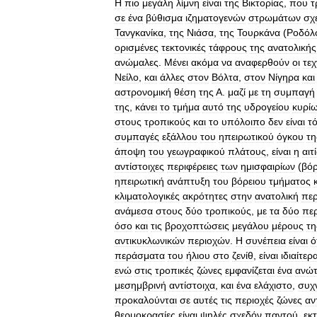
Η
πιο
μεγάλη
λίμνη
είναι
της
Βικτορίας
,
που
τ
σε
ένα
βύθισμα
ιζηματογενών
στρωμάτων
σχ
Τανγκανίκα
,
της
Νιάσα
,
της
Τουρκάνα
(
Ροδόλ
ορισμένες
τεκτονικές
τάφρους
της
ανατολικής
ανώμαλες
.
Μένει
ακόμα
να
αναφερθούν
οι
τεχ
Νείλο
,
και
άλλες
στον
Βόλτα
,
στον
Νίγηρα
και
αστρονομική
θέση
της
Α
.
μαζί
με
τη
συμπαγή
της
,
κάνει
το
τμήμα
αυτό
της
υδρογείου
κυρί
στους
τροπικούς
και
το
υπόλοιπο
δεν
είναι
τ
συμπαγές
εξάλλου
του
ηπειρωτικού
όγκου
τη
άποψη
του
γεωγραφικού
πλάτους
,
είναι
η
αιτ
αντίστοιχες
περιφέρειες
των
ημισφαιρίων
(
βόρ
ηπειρωτική
ανάπτυξη
του
βόρειου
τμήματος
κλιματολογικές
ακρότητες
στην
ανατολική
περ
ανάμεσα
στους
δύο
τροπικούς
,
με
τα
δύο
πε
όσο
και
τις
βροχοπτώσεις
μεγάλου
μέρους
τη
αντικυκλωνικών
περιοχών
.
Η
συνέπεια
είναι
ό
περάσματα
του
ήλιου
στο
ζενίθ
,
είναι
ιδιαίτερ
ενώ
στις
τροπικές
ζώνες
εμφανίζεται
ένα
ανώτ
μεσημβρινή
αντίστοιχα
,
και
ένα
ελάχιστο
,
συχ
προκαλούνται
σε
αυτές
τις
περιοχές
ζώνες
αν
θερμοκρασίες
είναι
ψηλές
σχεδόν
παντού
,
εκ