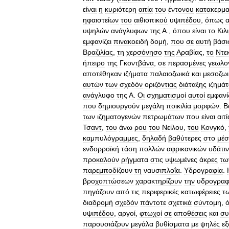
είναι
η
κυριότερη
αιτία
του
έντονου
κατακερμα
ηφαιστείων
του
αιθιοπικού
υψιπέδου
,
όπως
υψηλών
ανάγλυφων
της
Α
.,
όπου
είναι
το
Κιλ
εμφανίζει
πινακοειδή
δομή
,
που
σε
αυτή
βάσι
Βραζιλίας
,
τη
χερσόνησο
της
Αραβίας
,
το
Ντε
ήπειρο
της
Γκοντβάνα
,
σε
περασμένες
γεωλο
αποτέθηκαν
ιζήματα
παλαιοζωικά
και
μεσοζωι
αυτών
των
σχεδόν
οριζόντιας
διάταξης
ιζημά
ανάγλυφο
της
Α
.
Οι
σχηματισμοί
αυτοί
εμφανί
που
δημιουργούν
μεγάλη
ποικιλία
μορφών
.
Β
των
ιζηματογενών
πετρωμάτων
που
είναι
αιτί
Τσαντ
,
του
άνω
ρου
του
Νείλου
,
του
Κονγκό
,
καμπυλόγραμμες
,
δηλαδή
βαθύτερες
στο
μέ
ενδορροϊκή
τάση
πολλών
αφρικανικών
υδάτι
προκαλούν
ρήγματα
στις
υψωμένες
άκρες
τω
παρεμποδίζουν
τη
ναυσιπλοΐα
.
Υδρογραφία
.
βροχοπτώσεων
χαρακτηρίζουν
την
υδρογραφ
πηγάζουν
από
τις
περιφερικές
κατωφέρειες
τ
διαδρομή
σχεδόν
πάντοτε
σχετικά
σύντομη
,
ό
υψιπέδου
,
αργοί
,
φτωχοί
σε
αποθέσεις
και
συ
παρουσιάζουν
μεγάλα
βυθίσματα
με
ψηλές
εξ