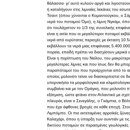
θάλασσα·
γι
’
αυτό
κυλούν
αργά
και
λιγοστεύο
ή
καταλήγουν
στις
λιμναίες
λεκάνες
του
εσωτε
Τσαντ
(
όπου
χύνονται
ο
Κομαντούγκου
,
ο
Σά
νερά
του
ποταμού
Όμο
),
η
λίμνη
Νγκάμι
,
όπο
ότι
τουλάχιστον
το
1
/
3
της
συνολικής
επιφάνε
είναι
η
αιτία
που
οι
μεγαλύτεροι
ποταμοί
εκβά
νερά
από
ευρύτατες
περιοχές
με
έκταση
10
.
5
εκβάλλουν
τα
νερά
μιας
επιφάνειας
5
.
400
.
000
πορεία
,
επειδή
πρέπει
να
διασχίσουν
μερικά
Είναι
η
περίπτωση
του
Νείλου
,
του
μακρύτερ
μεγαλύτερες
λίμνες
και
που
ίσως
δεν
θα
μπο
παραπόταμοί
του
που
προέρχονται
από
το
α
οποίος
μολονότι
τείνει
να
διασκορπιστεί
σε
δ
υπερνικήσει
τα
μορφολογικά
και
κλιματολογικ
συμβαίνει
και
με
τον
Οράγκη
,
που
μολονότι
π
εξάτμιση
,
ώστε
φτάνει
στον
Ατλαντικό
με
σχετ
πλευράς
είναι
ο
Σενεγάλης
,
ο
Γκάμπια
,
ο
Βόλ
που
έχει
άφθονες
βροχές
σε
κάθε
εποχή
.
Στο
Λιμπόμπο
.
Οι
πιο
εκτεταμένες
αρροϊκές
ζώνε
Καλαχάρι
,
όπου
η
ύπαρξη
των
ουιντιάν
με
τις
δικτύου
ποταμών
σε
περασμένες
γεωλογικές