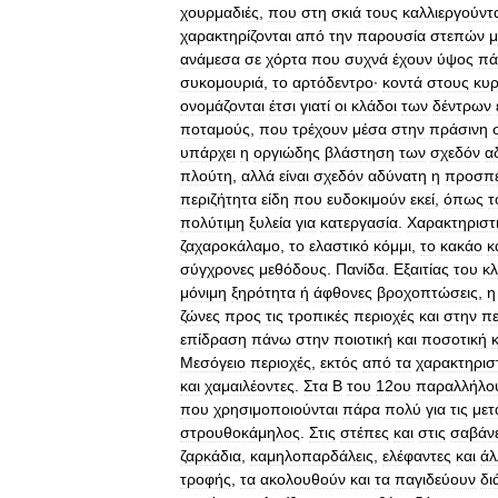
χουρμαδιές
,
που
στη
σκιά
τους
καλλιεργούντ
χαρακτηρίζονται
από
την
παρουσία
στεπών
μ
ανάμεσα
σε
χόρτα
που
συχνά
έχουν
ύψος
πά
συκομουριά
,
το
αρτόδεντρο·
κοντά
στους
κυρ
ονομάζονται
έτσι
γιατί
οι
κλάδοι
των
δέντρων
ποταμούς
,
που
τρέχουν
μέσα
στην
πράσινη
υπάρχει
η
οργιώδης
βλάστηση
των
σχεδόν
α
πλούτη
,
αλλά
είναι
σχεδόν
αδύνατη
η
προσπ
περιζήτητα
είδη
που
ευδοκιμούν
εκεί
,
όπως
τ
πολύτιμη
ξυλεία
για
κατεργασία
.
Χαρακτηριστ
ζαχαροκάλαμο
,
το
ελαστικό
κόμμι
,
το
κακάο
κ
σύγχρονες
μεθόδους
.
Πανίδα
.
Εξαιτίας
του
κλ
μόνιμη
ξηρότητα
ή
άφθονες
βροχοπτώσεις
,
η
ζώνες
προς
τις
τροπικές
περιοχές
και
στην
πε
επίδραση
πάνω
στην
ποιοτική
και
ποσοτική
Μεσόγειο
περιοχές
,
εκτός
από
τα
χαρακτηρισ
και
χαμαιλέοντες
.
Στα
Β
του
12ου
παραλλήλο
που
χρησιμοποιούνται
πάρα
πολύ
για
τις
μετ
στρουθοκάμηλος
.
Στις
στέπες
και
στις
σαβάν
ζαρκάδια
,
καμηλοπαρδάλεις
,
ελέφαντες
και
άλ
τροφής
,
τα
ακολουθούν
και
τα
παγιδεύουν
δι