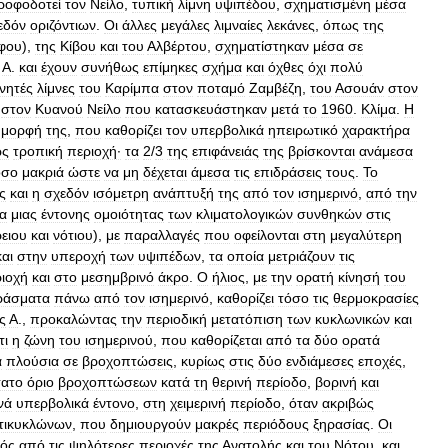
ροφοδοτεί
τον
Νείλο
,
τυπική
λίμνη
υψιπέδου
,
σχηματισμένη
μέσα
εδόν
οριζόντιων
.
Οι
άλλες
μεγάλες
λιμναίες
λεκάνες
,
όπως
της
φου
),
της
Κίβου
και
του
Αλβέρτου
,
σχηματίστηκαν
μέσα
σε
Α
.
και
έχουν
συνήθως
επίμηκες
σχήμα
και
όχθες
όχι
πολύ
νητές
λίμνες
του
Καρίμπα
στον
ποταμό
Ζαμβέζη
,
του
Ασουάν
στον
στον
Κυανού
Νείλο
που
κατασκευάστηκαν
μετά
το
1960
.
Κλίμα
.
Η
μορφή
της
,
που
καθορίζει
τον
υπερβολικά
ηπειρωτικό
χαρακτήρα
ως
τροπική
περιοχή·
τα
2
/
3
της
επιφάνειάς
της
βρίσκονται
ανάμεσα
όσο
μακριά
ώστε
να
μη
δέχεται
άμεσα
τις
επιδράσεις
τους
.
Το
ς
και
η
σχεδόν
ισόμετρη
ανάπτυξή
της
από
τον
ισημερινό
,
από
την
ία
μιας
έντονης
ομοιότητας
των
κλιματολογικών
συνθηκών
στις
ειου
και
νότιου
),
με
παραλλαγές
που
οφείλονται
στη
μεγαλύτερη
και
στην
υπεροχή
των
υψιπέδων
,
τα
οποία
μετριάζουν
τις
ιοχή
και
στο
μεσημβρινό
άκρο
.
Ο
ήλιος
,
με
την
ορατή
κίνησή
του
ράσματα
πάνω
από
τον
ισημερινό
,
καθορίζει
τόσο
τις
θερμοκρασίες
ς
Α
.,
προκαλώντας
την
περιοδική
μετατόπιση
των
κυκλωνικών
και
τι
η
ζώνη
του
ισημερινού
,
που
καθορίζεται
από
τα
δύο
ορατά
α
πλούσια
σε
βροχοπτώσεις
,
κυρίως
στις
δύο
ενδιάμεσες
εποχές
,
ατο
όριο
βροχοπτώσεων
κατά
τη
θερινή
περίοδο
,
βορινή
και
νά
υπερβολικά
έντονο
,
στη
χειμερινή
περίοδο
,
όταν
ακριβώς
τικυκλώνων
,
που
δημιουργούν
μακρές
περιόδους
ξηρασίας
.
Οι
τός
από
τις
ψηλότερες
περιοχές
της
Ανατολής
και
του
Νότου
,
και