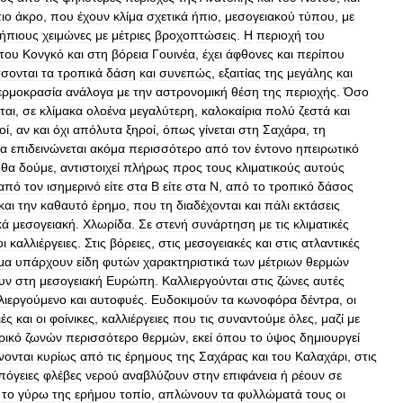
τιο
άκρο
,
που
έχουν
κλίμα
σχετικά
ήπιο
,
μεσογειακού
τύπου
,
με
ήπιους
χειμώνες
με
μέτριες
βροχοπτώσεις
.
Η
περιοχή
του
του
Κονγκό
και
στη
βόρεια
Γουινέα
,
έχει
άφθονες
και
περίπου
σονται
τα
τροπικά
δάση
και
συνεπώς
,
εξαιτίας
της
μεγάλης
και
ερμοκρασία
ανάλογα
με
την
αστρονομική
θέση
της
περιοχής
.
Όσο
ται
,
σε
κλίμακα
ολοένα
μεγαλύτερη
,
καλοκαίρια
πολύ
ζεστά
και
οί
,
αν
και
όχι
απόλυτα
ξηροί
,
όπως
γίνεται
στη
Σαχάρα
,
τη
ία
επιδεινώνεται
ακόμα
περισσότερο
από
τον
έντονο
ηπειρωτικό
θα
δούμε
,
αντιστοιχεί
πλήρως
προς
τους
κλιματικούς
αυτούς
από
τον
ισημερινό
είτε
στα
Β
είτε
στα
Ν
,
από
το
τροπικό
δάσος
και
την
καθαυτό
έρημο
,
που
τη
διαδέχονται
και
πάλι
εκτάσεις
κά
μεσογειακή
.
Χλωρίδα
.
Σε
στενή
συνάρτηση
με
τις
κλιματικές
οι
καλλιέργειες
.
Στις
βόρειες
,
στις
μεσογειακές
και
στις
ατλαντικές
μα
υπάρχουν
είδη
φυτών
χαρακτηριστικά
των
μέτριων
θερμών
υν
στη
μεσογειακή
Ευρώπη
.
Καλλιεργούνται
στις
ζώνες
αυτές
λιεργούμενο
και
αυτοφυές
.
Ευδοκιμούν
τα
κωνοφόρα
δέντρα
,
οι
ιές
και
οι
φοίνικες
,
καλλιέργειες
που
τις
συναντούμε
όλες
,
μαζί
με
ρικό
ζωνών
περισσότερο
θερμών
,
εκεί
όπου
το
ύψος
δημιουργεί
νονται
κυρίως
από
τις
έρημους
της
Σαχάρας
και
του
Καλαχάρι
,
στις
πόγειες
φλέβες
νερού
αναβλύζουν
στην
επιφάνεια
ή
ρέουν
σε
το
γύρω
της
ερήμου
τοπίο
,
απλώνουν
τα
φυλλώματά
τους
οι