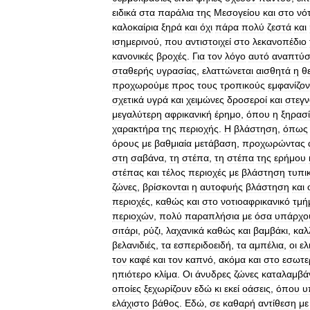
ειδικά
στα
παράλια
της
Μεσογείου
και
στο
νό
καλοκαίρια
ξηρά
και
όχι
πάρα
πολύ
ζεστά
και
ισημερινού
,
που
αντιστοιχεί
στο
λεκανοπέδιο
κανονικές
βροχές
.
Για
τον
λόγο
αυτό
αναπτύσ
σταθερής
υγρασίας
,
ελαττώνεται
αισθητά
η
θ
προχωρούμε
προς
τους
τροπικούς
εμφανίζον
σχετικά
υγρά
και
χειμώνες
δροσεροί
και
στεγν
μεγαλύτερη
αφρικανική
έρημο
,
όπου
η
ξηρασ
χαρακτήρα
της
περιοχής
.
Η
βλάστηση
,
όπως
όρους
με
βαθμιαία
μετάβαση
,
προχωρώντας
στη
σαβάνα
,
τη
στέπα
,
τη
στέπα
της
ερήμου
στέπας
και
τέλος
περιοχές
με
βλάστηση
τυπι
ζώνες
,
βρίσκονται
η
αυτοφυής
βλάστηση
και
περιοχές
,
καθώς
και
στο
νοτιοαφρικανικό
τμή
περιοχών
,
πολύ
παραπλήσια
με
όσα
υπάρχο
σιτάρι
,
ρύζι
,
λαχανικά
καθώς
και
βαμβάκι
,
καλ
βελανιδιές
,
τα
εσπεριδοειδή
,
τα
αμπέλια
,
οι
ελ
τον
καφέ
και
τον
καπνό
,
ακόμα
και
στο
εσωτε
ηπιότερο
κλίμα
.
Οι
άνυδρες
ζώνες
καταλαμβά
οποίες
ξεχωρίζουν
εδώ
κι
εκεί
οάσεις
,
όπου
υ
ελάχιστο
βάθος
.
Εδώ
,
σε
καθαρή
αντίθεση
με