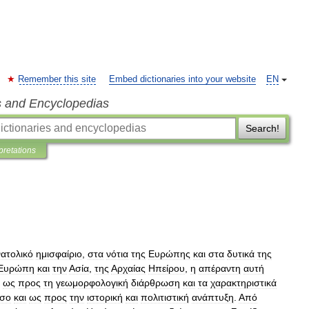
Remember this site
Embed dictionaries into your website
EN
s and Encyclopedias
Search!
pretations
ατολικό
ημισφαίριο
,
στα
νότια
της
Ευρώπης
και
στα
δυτικά
της
Ευρώπη
και
την
Ασία
,
της
Αρχαίας
Ηπείρου
,
η
απέραντη
αυτή
ως
προς
τη
γεωμορφολογική
διάρθρωση
και
τα
χαρακτηριστικά
σο
και
ως
προς
την
ιστορική
και
πολιτιστική
ανάπτυξη
.
Από