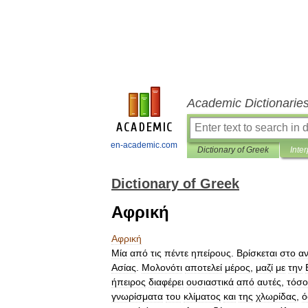
Academic Dictionarie
en-academic.com
Dictionary of Greek
Inter
Dictionary of Greek
Αφρική
Αφρική
Μία
από
τις
πέντε
ηπείρους
.
Βρίσκεται
στο
αν
Ασίας
.
Μολονότι
αποτελεί
μέρος
,
μαζί
με
την
ήπειρος
διαφέρει
ουσιαστικά
από
αυτές
,
τόσο
γνωρίσματα
του
κλίματος
και
της
χλωρίδας
,
ό