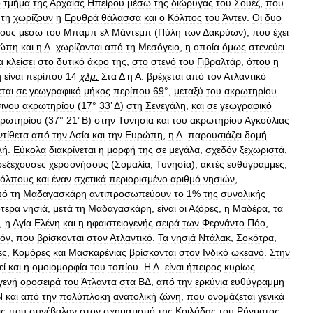
ο
τμήμα
της
Αρχαίας
Ηπείρου
μέσω
της
διώρυγας
του
Σουέζ
,
που
τη
χωρίζουν
η
Ερυθρά
θάλασσα
και
ο
Κόλπος
του
Άντεν
.
Οι
δυο
τους
μέσω
του
Μπαμπ
ελ
Μάντεμπ
(
Πύλη
των
Δ
ακρύων
),
που
έχει
ώπη
και
η
Α
.
χωρίζονται
από
τη
Μεσόγειο
,
η
οποία
όμως
στενεύει
α
κλείσει
στο
δυτικό
άκρο
της
,
στο
στενό
του
Γιβραλτάρ
,
όπου
η
η
είναι
περίπου
14
χλμ
.
Στα
Δ
η
Α
.
βρέχεται
από
τον
Ατλαντικό
εται
σε
γεωγραφικό
μήκος
περίπου
69
°,
μεταξύ
του
ακρωτηρίου
ινου
ακρωτηρίου
(
17
°
33
’ Δ)
στη
Σενεγάλη
,
και
σε
γεωγραφικό
ρωτηρίου
(
37
°
21
’
Β
)
στην
Τυνησία
και
του
ακρωτηρίου
Αγκούλιας
ντίθετα
από
την
Ασία
και
την
Ευρώπη
,
η
Α
.
παρουσιάζει
δομή
λή
.
Εύκολα
διακρίνεται
η
μορφή
της
σε
μεγάλα
,
σχεδόν
ξεχωριστά
,
εξέχουσες
χερσονήσους
(
Σομαλία
,
Τυνησία
),
ακτές
ευθύγραμμες
,
κόλπους
και
έναν
σχετικά
περιορισμένο
αριθμό
νησιών
,
πό
τη
Μαδαγασκάρη
αντιπροσωπεύουν
το
1
%
της
συνολικής
ότερα
νησιά
,
μετά
τη
Μαδαγασκάρη
,
είναι
οι
Αζόρες
,
η
Μαδέρα
,
τα
,
η
Αγία
Ελένη
και
η
ηφαιστειογενής
σειρά
των
Φερνάντο
Πόο
,
όν
,
που
βρίσκονται
στον
Ατλαντικό
.
Τα
νησιά
Ντάλακ
,
Σοκότρα
,
ες
,
Κομόρες
και
Μασκαρένιας
βρίσκονται
στον
Ινδικό
ωκεανό
.
Στην
εί
και
η
ομοιομορφία
του
τοπίου
.
Η
Α
.
είναι
ήπειρος
κυρίως
γενή
οροσειρά
του
Άτλαντα
στα
Β
Δ,
από
την
ερκύνια
ευθύγραμμη
N
και
από
την
πολύπλοκη
ανατολική
ζώνη
,
που
ονομάζεται
γενικά
ις
που
συνέβαλαν
στον
σχηματισμό
της
Κοιλάδας
του
Ρήγματος