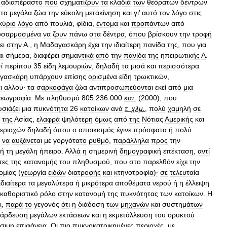
αδιαπέραστο
που
σχηματίζουν
τα
κλαδιά
των
θεόρατων
δέντρων
τα
μεγάλα
ζώα
την
εύκολη
μετακίνηση
και
γι
’
αυτό
τον
λόγο
στις
κύριο
λόγο
από
πουλιά
,
φίδια
,
έντομα
και
προπάντων
από
οσαρμοσμένα
να
ζουν
πάνω
στα
δέντρα
,
όπου
βρίσκουν
την
τροφή
ει
στην
Α
.,
η
Μαδαγασκάρη
έχει
την
ιδιαίτερη
πανίδα
της
,
που
για
αι
σήμερα
,
διαφέρει
σημαντικά
από
την
πανίδα
της
ηπειρωτικής
Α
.
ί
περίπου
35
είδη
λεμουριών
,
δηλαδή
τα
μισά
και
περισσότερα
γασκάρη
υπάρχουν
επίσης
ορισμένα
είδη
τρωκτικών
,
ι
αλλού·
τα
σαρκοφάγα
ζώα
αντιπροσωπεύονται
εκεί
από
μια
εωγραφία
.
Με
πληθυσμό
805
.
236
.
000
κατ
.
(
2000
),
που
σιάζει
μια
πυκνότητα
26
κατοίκων
ανά
τ
.
χλμ
.
,
πολύ
χαμηλή
σε
της
Ασίας
,
ελαφρά
ψηλότερη
όμως
από
της
Νότιας
Αμερικής
και
εριοχών
δηλαδή
όπου
ο
αποικισμός
έγινε
πρόσφατα
ή
πολύ
να
αυξάνεται
με
γοργότατο
ρυθμό
,
παράλληλα
προς
την
τή
τη
μεγάλη
ήπειρο
.
Αλλά
η
σημερινή
δημογραφική
επέκταση
,
αντί
τες
της
κατανομής
του
πληθυσμού
,
που
στο
παρελθόν
είχε
την
ομίας
(
γεωργία
ειδών
διατροφής
και
κτηνοτροφία
)
·
σε
τελευταία
ιδιαίτερα
τα
μεγαλύτερα
ή
μικρότερα
αποθέματα
νερού
ή
η
έλλειψη
καθοριστικό
ρόλο
στην
κατανομή
της
πυκνότητας
των
κατοίκων
.
Η
ι
,
παρά
το
γεγονός
ότι
η
διάδοση
των
μηχανών
και
συστημάτων
άρδευση
μεγάλων
εκτάσεων
και
η
εκμετάλλευση
του
ορυκτού
ήσιμη
επιφάνεια
.
Οι
πιο
πυκνοκατοικημένες
περιοχές
,
με