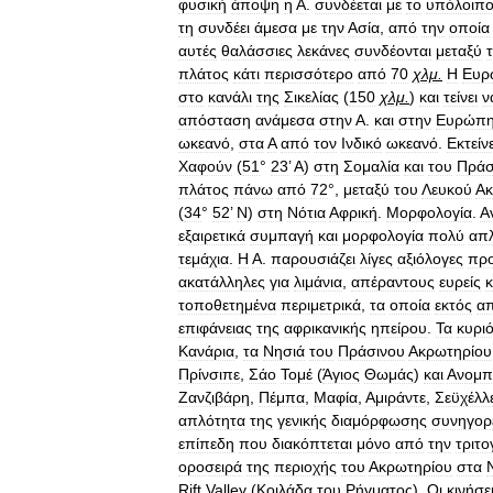
φυσική
άποψη
η
Α
.
συνδέεται
με
το
υπόλοιπ
τη
συνδέει
άμεσα
με
την
Ασία
,
από
την
οποία
αυτές
θαλάσσιες
λεκάνες
συνδέονται
μεταξύ
πλάτος
κάτι
περισσότερο
από
70
χλμ
.
Η
Ευρ
στο
κανάλι
της
Σικελίας
(
150
χλμ
.
)
και
τείνει
ν
απόσταση
ανάμεσα
στην
Α
.
και
στην
Ευρώπ
ωκεανό
,
στα
Α
από
τον
Ινδικό
ωκεανό
.
Εκτείν
Χαφούν
(
51
°
23
’
Α
)
στη
Σομαλία
και
του
Πράσ
πλάτος
πάνω
από
72
°,
μεταξύ
του
Λευκού
Ακ
(
34
°
52
’
Ν
)
στη
Νότια
Αφρική
.
Μορφολογία
.
Α
εξαιρετικά
συμπαγή
και
μορφολογία
πολύ
απ
τεμάχια
.
Η
Α
.
παρουσιάζει
λίγες
αξιόλογες
προ
ακατάλληλες
για
λιμάνια
,
απέραντους
ευρείς
τοποθετημένα
περιμετρικά
,
τα
οποία
εκτός
α
επιφάνειας
της
αφρικανικής
ηπείρου
.
Τα
κυρι
Κανάρια
,
τα
Νησιά
του
Πράσινου
Ακρωτηρίου
Πρίνσιπε
,
Σάο
Τομέ
(
Άγιος
Θωμάς
)
και
Ανομπ
Ζανζιβάρη
,
Πέμπα
,
Μαφία
,
Αμιράντε
,
Σεϋχέλλ
απλότητα
της
γενικής
διαμόρφωσης
συνηγορ
επίπεδη
που
διακόπτεται
μόνο
από
την
τριτο
οροσειρά
της
περιοχής
του
Ακρωτηρίου
στα
Rift
Valley
(
Κοιλάδα
του
Ρήγματος
).
Οι
κινήσε