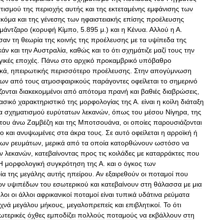
τισμού
της
περιοχής
αυτής
και
της
εκτεταμένης
εμφάνισης
των
ακόμα
και
της
γένεσης
των
ηφαιστειακής
επίσης
προέλευσης
ιμάντζαρο
(
κορυφή
Κίμπο
,
5
.
895
μ
.)
και
η
Κένυα
.
Αλλού
η
Α
.
σαν
τη
θεωρία
της
κοινής
της
προέλευσης
με
τα
υψίπεδα
της
κάν
και
την
Αυστραλία
,
καθώς
και
το
ότι
σχημάτιζε
μαζί
τους
την
γικές
εποχές
.
Πάνω
στο
αρχικό
προκαμβρικό
υπόβαθρο
κά
,
ηπειρωτικής
περισσότερο
προέλευσης
.
Στην
απογύμνωση
των
από
τους
ατμοσφαιρικούς
παράγοντες
οφείλεται
το
σημερινό
ζονται
διακεκομμένοι
από
απότομα
πρανή
και
βαθιές
διαβρώσεις
,
ασικό
χαρακτηριστικό
της
μορφολογίας
της
Α
.
είναι
η
κοίλη
διάταξη
α
σχηματισμού
ευρύτατων
λεκανών
,
όπως
του
μέσου
Νίγηρα
,
της
του
άνω
Ζαμβέζη
και
της
Μποτσουάνα
,
οι
οποίες
παρουσιάζονται
σο
και
ανυψωμένες
στα
άκρα
τους
.
Σε
αυτό
οφείλεται
η
αρροϊκή
ή
νων
ρευμάτων
,
μερικά
από
τα
οποία
κατορθώνουν
ωστόσο
να
ν
λεκανών
,
κατεβαίνοντας
προς
τις
κοιλάδες
με
καταρράκτες
που
Η
μορφολογική
συγκρότηση
της
Α
.
και
ο
όγκος
των
ία
της
μεγάλης
αυτής
ηπείρου
.
Αν
εξαιρεθούν
οι
ποταμοί
που
ων
υψιπέδων
του
εσωτερικού
και
κατεβαίνουν
στη
θάλασσα
με
μια
λοι
οι
άλλοι
αφρικανικοί
ποταμοί
είναι
τυπικά
υδάτινα
ρεύματα
χνά
μεγάλου
μήκους
,
μεγαλοπρεπείς
και
επιβλητικοί
.
Το
ότι
ωτερικές
όχθες
εμποδίζει
πολλούς
ποταμούς
να
εκβάλλουν
στη