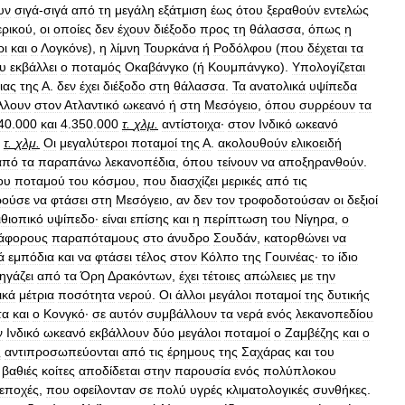
υν
σιγά
-
σιγά
από
τη
μεγάλη
εξάτμιση
έως
ότου
ξεραθούν
εντελώς
ρικού
,
οι
οποίες
δεν
έχουν
διέξοδο
προς
τη
θάλασσα
,
όπως
η
ρι
και
ο
Λογκόνε
),
η
λίμνη
Τουρκάνα
ή
Ροδόλφου
(
που
δέχεται
τα
υ
εκβάλλει
ο
ποταμός
Οκαβάνγκο
(
ή
Κουμπάνγκο
).
Υπολογίζεται
ιας
της
Α
.
δεν
έχει
διέξοδο
στη
θάλασσα
.
Τα
ανατολικά
υψίπεδα
λλουν
στον
Ατλαντικό
ωκεανό
ή
στη
Μεσόγειο
,
όπου
συρρέουν
τα
40
.
000
και
4
.
350
.
000
τ
.
χλμ
.
αντίστοιχα·
στον
Ινδικό
ωκεανό
τ
.
χλμ
.
Οι
μεγαλύτεροι
ποταμοί
της
Α
.
ακολουθούν
ελικοειδή
από
τα
παραπάνω
λεκανοπέδια
,
όπου
τείνουν
να
αποξηρανθούν
.
ου
ποταμού
του
κόσμου
,
που
διασχίζει
μερικές
από
τις
ρούσε
να
φτάσει
στη
Μεσόγειο
,
αν
δεν
τον
τροφοδοτούσαν
οι
δεξιοί
ιθιοπικό
υψίπεδο·
είναι
επίσης
και
η
περίπτωση
του
Νίγηρα
,
ο
ιάφορους
παραπόταμους
στο
άνυδρο
Σουδάν
,
κατορθώνει
να
ά
εμπόδια
και
να
φτάσει
τέλος
στον
Κόλπο
της
Γουινέας·
το
ίδιο
ηγάζει
από
τα
Όρη
Δ
ρακόντων
,
έχει
τέτοιες
απώλειες
με
την
ικά
μέτρια
ποσότητα
νερού
.
Οι
άλλοι
μεγάλοι
ποταμοί
της
δυτικής
τα
και
ο
Κονγκό·
σε
αυτόν
συμβάλλουν
τα
νερά
ενός
λεκανοπεδίου
ν
Ινδικό
ωκεανό
εκβάλλουν
δύο
μεγάλοι
ποταμοί
ο
Ζαμβέζης
και
ο
ς
αντιπροσωπεύονται
από
τις
έρημους
της
Σαχάρας
και
του
βαθιές
κοίτες
αποδίδεται
στην
παρουσία
ενός
πολύπλοκου
εποχές
,
που
οφείλονταν
σε
πολύ
υγρές
κλιματολογικές
συνθήκες
.